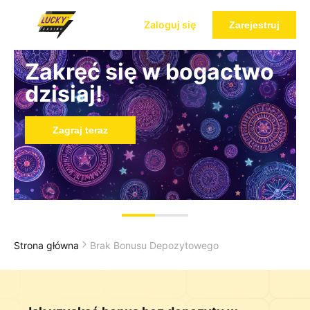
Zaloguj się
Zarejestruj
Zakręć się w bogactwo
dzisiaj!
Zagraj teraz
Strona główna
Brak Bonusu Depozytowego