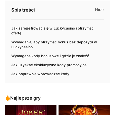
Spis treści
Hide
Jak zarejestrować się w Luckycasino i otrzymać
ofertę
Wymagania, aby otrzymać bonus bez depozytu w
Luckycasino
Wymagane kody bonusowe i gdzie je znaleźć
Jak uzyskać ekskluzywne kody promocyjne
Jak poprawnie wprowadzać kody
Przewodnik krok po kroku aktywacji oferty bez
depozytu
Uwierzytelnianie i proces doładowania portfela
Najlepsze gry
Wskazówki i ramy czasowe
Wymagania dotyczące obrotu: jak zamienić bonus na