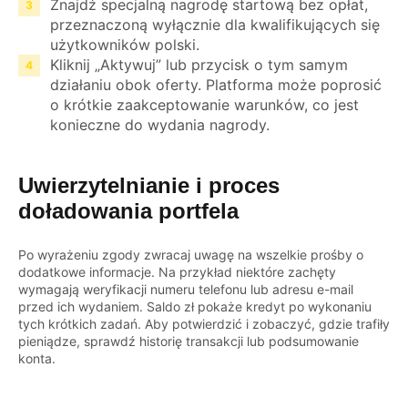
Znajdź specjalną nagrodę startową bez opłat,
przeznaczoną wyłącznie dla kwalifikujących się
użytkowników polski.
Kliknij „Aktywuj” lub przycisk o tym samym
działaniu obok oferty. Platforma może poprosić
o krótkie zaakceptowanie warunków, co jest
konieczne do wydania nagrody.
Uwierzytelnianie i proces
doładowania portfela
Po wyrażeniu zgody zwracaj uwagę na wszelkie prośby o
dodatkowe informacje. Na przykład niektóre zachęty
wymagają weryfikacji numeru telefonu lub adresu e-mail
przed ich wydaniem. Saldo zł pokaże kredyt po wykonaniu
tych krótkich zadań. Aby potwierdzić i zobaczyć, gdzie trafiły
pieniądze, sprawdź historię transakcji lub podsumowanie
konta.