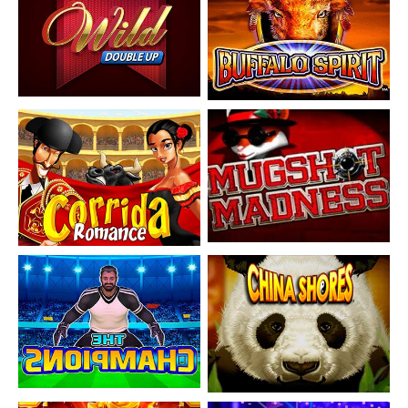
prawdziwe pieniądze
Obliczanie celu obrotu
Gry, które kwalifikują się i jak grać w nie strategicznie
Gry, w które można grać z bonusem bez depozytu w
Luckycasino
Kwalifikujące się tytuły slotów i ograniczenia
Gry z krupierem na żywo i stoły kasynowe
Metody płatności odpowiednie do wypłaty
wygranych z bonusu
Popularne opcje wypłaty
Ważne sugestie
Częste błędy, których należy unikać przy korzystaniu
z ofert bez depozytu
Błędne zrozumienie drobnego druku